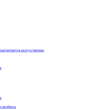
 нагнетается искусственно
в
в
з колбасы