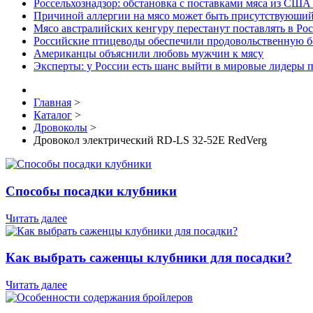
Россельхознадзор: обстановка с поставками мяса из США
Причиной аллергии на мясо может быть присутствуюший
Мясо австралийских кенгуру перестанут поставлять в Ро
Российские птицеводы обеспечили продовольственную б
Американцы объяснили любовь мужчин к мясу
Эксперты: у России есть шанс выйти в мировые лидеры п
Главная
>
Каталог
>
Дровоколы
>
Дровокол электрический RD-LS 32-52E RedVerg
Способы посадки клубники
Читать далее
Как выбрать саженцы клубники для посадки?
Читать далее