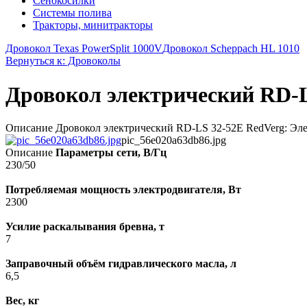
Сенокосилки
Системы полива
Тракторы, минитракторы
Дровокол Texas PowerSplit 1000V
Дровокол Scheppach HL 1010
Вернуться к: Дровоколы
Дровокол электрический RD-L
Описание Дровокол электрический RD-LS 32-52E RedVerg: Элект
pic_56e020a63db86.jpg
Описание
Параметры сети, В/Гц
230/50
Потребляемая мощность электродвигателя, Вт
2300
Усилие раскалывания бревна, т
7
Заправочный объём гидравлического масла, л
6,5
Вес, кг