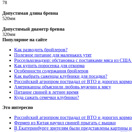
78
Допустимая длина бревна
520мм
Допустимый диаметр бревна
320мм
Популярное на сайте
Как разводить бройлеров?
Полезное питание для маленьких утят
Россельхознадзор: обстановка с поставками мяса из США
Как купить поросенка для откорма
Особенности содержания бройлеров
Как выбрать саженцы клубники для посадки?
Российский агропром пострадал от ВТО и дорогих кормо
Американцы объяснили любовь мужчин к мясу
Питание свиней в летнее время
Куда сажать семечки клубники?
Это интересно
Российский агропром пострадал от ВТО и дорогих кормо
Фермер из Китая научил свиней прыгать с вышки
В Екатеринбурге зрителям были представлены картины и