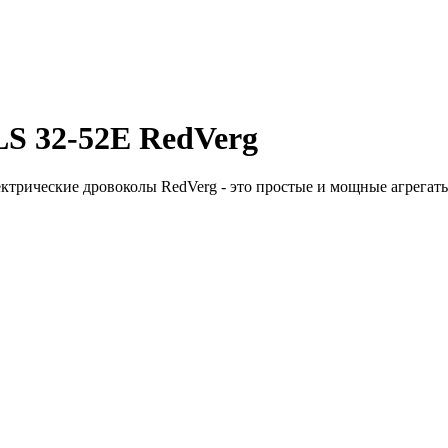
S 32-52E RedVerg
рические дровоколы RedVerg - это простые и мощные агрегаты д