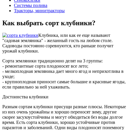
Сенокосилки
Системы полива
Тракторы, минитракторы
Как выбрать сорт клубники?
Клубника, или как ее еще называют
"садовая земляника" - желанный гость на любом столе.
Садоводы постоянно соревнуются, кто раньше получит
урожай клубники.
Сорта земляники традиционно делят на 3 группы:
- ремонтантные сорта плодоносят все лето;
- мелкоплодная земляника дает много ягод и неприхотлива в
уходе;
- крупноплодная приносит самые большие и красивые ягоды,
если правильно за ней ухаживать.
Достоинства клубники
Разным сортам клубники присущи разные плюсы. Некоторые
из них очень урожайны и хорошо переносят зиму, другие
скорее засухоустойчивы и могут обходиться без воды долгое
время. Есть сорта клубники, хорошо устойчивые против
паразитов и заболеваний. Одни виды плодоносят понемногу