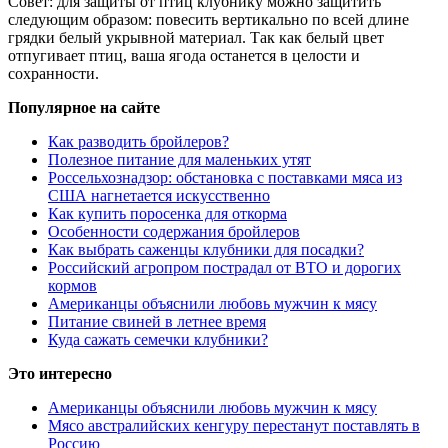
Совет: для защиты от птиц клубнику можно защитить
следующим образом: повесить вертикально по всей длине
грядки белый укрывной материал. Так как белый цвет
отпугивает птиц, ваша ягода останется в целости и
сохранности.
Популярное на сайте
Как разводить бройлеров?
Полезное питание для маленьких утят
Россельхознадзор: обстановка с поставками мяса из
США нагнетается искусственно
Как купить поросенка для откорма
Особенности содержания бройлеров
Как выбрать саженцы клубники для посадки?
Российский агропром пострадал от ВТО и дорогих
кормов
Американцы объяснили любовь мужчин к мясу
Питание свиней в летнее время
Куда сажать семечки клубники?
Это интересно
Американцы объяснили любовь мужчин к мясу
Мясо австралийских кенгуру перестанут поставлять в
Россию