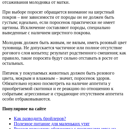
отсаживания молодняка от матки.
При выборе поросят обращается внимание на шерстный
покров – вне зависимости от породы он не должен быть
густым; идеально, если поросенок практически не имеет
щетины. Исключение составляют породы, специально
выведенные с наличием шерстного покрова.
Молодняк должен быть живым, не вялым, иметь розовый цвет
туловища. Не допускается частичное или полное отсутствие
рогового слоя копытец: результат родственного смешения; как
правило, такие поросята будут сильно отставать в росте от
остальных.
Пятачок у покупаемых животных должен быть розового
цвета, мокрым и влажным – значит, поросенок здоров.
Обязательно нужно посмотреть на наличие аппетита у
приобретаемой скотинки и ее реакцию по отношению к
собратьям: агрессивные и страдающие отсутствием аппетита
особи отбраковываются.
Популярное на сайте
Как разводить бройлеров?
Полезное питание для маленьких утят
Россельхознадзор: обстановка с поставками мяса из