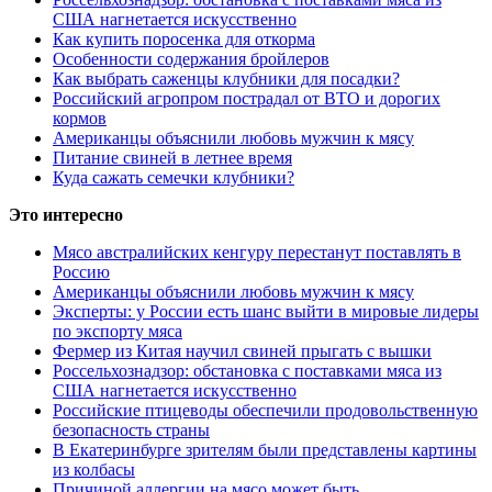
США нагнетается искусственно
Как купить поросенка для откорма
Особенности содержания бройлеров
Как выбрать саженцы клубники для посадки?
Российский агропром пострадал от ВТО и дорогих
кормов
Американцы объяснили любовь мужчин к мясу
Питание свиней в летнее время
Куда сажать семечки клубники?
Это интересно
Мясо австралийских кенгуру перестанут поставлять в
Россию
Американцы объяснили любовь мужчин к мясу
Эксперты: у России есть шанс выйти в мировые лидеры
по экспорту мяса
Фермер из Китая научил свиней прыгать с вышки
Россельхознадзор: обстановка с поставками мяса из
США нагнетается искусственно
Российские птицеводы обеспечили продовольственную
безопасность страны
В Екатеринбурге зрителям были представлены картины
из колбасы
Причиной аллергии на мясо может быть