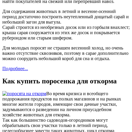
найти покупателей на свежий или перепревший навоз.
Для содержания животных в летний и весенне-осенний
период достаточно построить неутепленный дощатый сарай и
небольшой загон для выгула.
Сарай строится из необрезных досок или из горбыля внахлест;
крыша сарая сооружается из этих же досок и покрывается
рубероидом или старым шифером.
Для молодых поросят не страшен весенний холод, но очень
важно отсутствие сквозняков, поэтому в сарае дополнительно
можно соорудить небольшой короб для сна и отдыха.
Подробнее...
Как купить поросенка для откорма
Во время кризиса и всеобщего
подорожания продуктов на полках магазинов и на рынках
многие жители городов, имеющие свои дачные участки,
задумываются о разведении на личном приусадебном
хозяйстве животных для откорма.
Так как большинство садоводов-огородников могут
обрабатывать свои участки только в летний период,
целесообразнее завести таких животных, цикл откорма