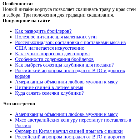
Особенности:
Новый дизайн корпуса позволяет скашивать траву у края стен
и забора. Три положения для градации скашивания.
Популярное на сайте
Как разводить бройлеров?
Полезное питание для маленьких утят
Россельхознадзор: обстановка с поставками мяса из
США нагнетается искусственно
Как купить поросенка для откорма
Особенности содержания бройлеров
Как выбрать саженцы клубники для посадки?
Российский агропром пострадал от ВТО и дорогих
кормов
Американцы объяснили любовь мужчин к мясу
Питание свиней в летнее время
Куда сажать семечки клубники?
Это интересно
Американцы объяснили любовь мужчин к мясу
Мясо австралийских кенгуру перестанут поставлять в
Россию
Фермер из Китая научил свиней прыгать с вышки
Российский агропром пострадал от ВТО и дорогих