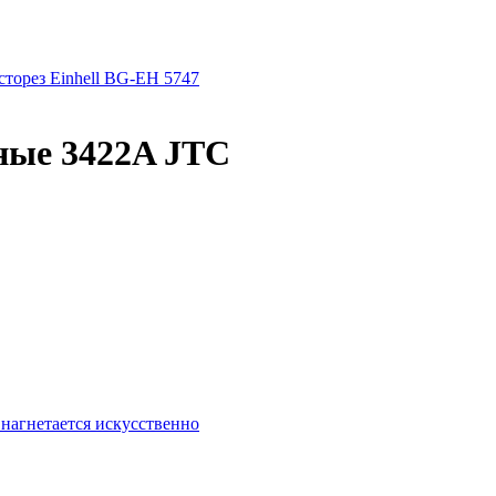
сторез Einhell BG-EH 5747
ые 3422A JTC
 нагнетается искусственно