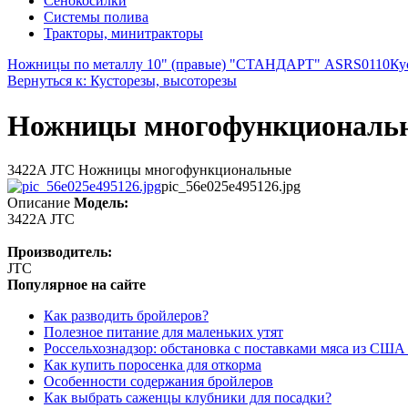
Сенокосилки
Системы полива
Тракторы, минитракторы
Ножницы по металлу 10" (правые) "СТАНДАРТ" ASRS0110
Ку
Вернуться к: Кусторезы, высоторезы
Ножницы многофункциональн
3422A JTC Ножницы многофункциональные
pic_56e025e495126.jpg
Описание
Модель:
3422A JTC
Производитель:
JTC
Популярное на сайте
Как разводить бройлеров?
Полезное питание для маленьких утят
Россельхознадзор: обстановка с поставками мяса из США
Как купить поросенка для откорма
Особенности содержания бройлеров
Как выбрать саженцы клубники для посадки?