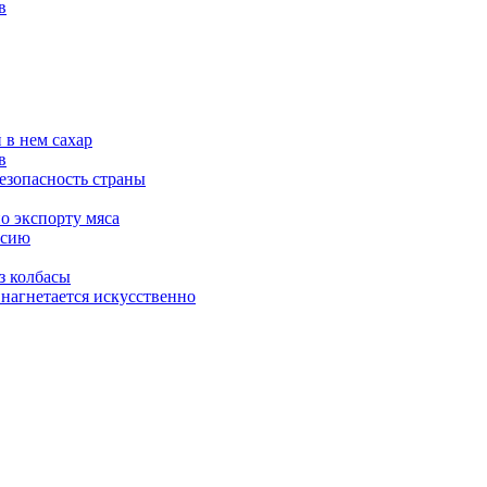
в
 в нем сахар
в
езопасность страны
о экспорту мяса
ссию
з колбасы
 нагнетается искусственно