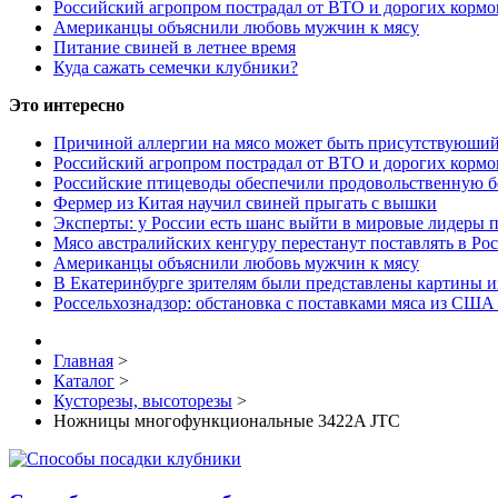
Российский агропром пострадал от ВТО и дорогих кормо
Американцы объяснили любовь мужчин к мясу
Питание свиней в летнее время
Куда сажать семечки клубники?
Это интересно
Причиной аллергии на мясо может быть присутствуюший
Российский агропром пострадал от ВТО и дорогих кормо
Российские птицеводы обеспечили продовольственную б
Фермер из Китая научил свиней прыгать с вышки
Эксперты: у России есть шанс выйти в мировые лидеры п
Мясо австралийских кенгуру перестанут поставлять в Ро
Американцы объяснили любовь мужчин к мясу
В Екатеринбурге зрителям были представлены картины и
Россельхознадзор: обстановка с поставками мяса из США
Главная
>
Каталог
>
Кусторезы, высоторезы
>
Ножницы многофункциональные 3422A JTC