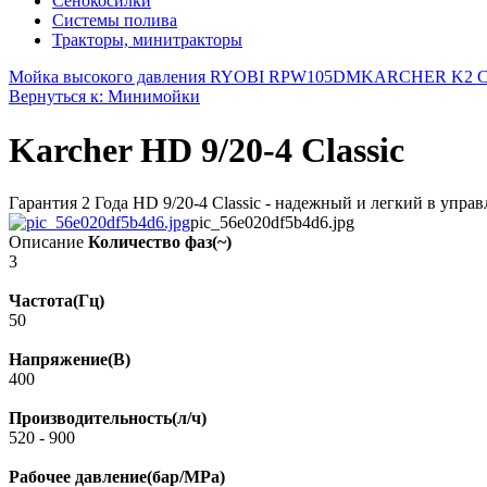
Сенокосилки
Системы полива
Тракторы, минитракторы
Мойка высокого давления RYOBI RPW105DM
KARCHER K2 
Вернуться к: Минимойки
Karcher HD 9/20-4 Classic
Гарантия 2 Года HD 9/20-4 Classic - надежный и легкий в упр
pic_56e020df5b4d6.jpg
Описание
Количество фаз(~)
3
Частота(Гц)
50
Напряжение(В)
400
Производительность(л/ч)
520 - 900
Рабочее давление(бар/MPa)