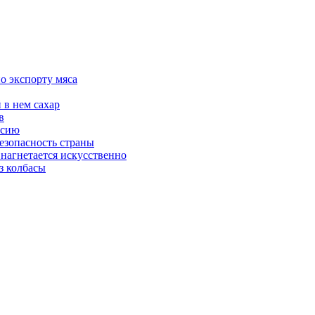
о экспорту мяса
 в нем сахар
в
ссию
езопасность страны
 нагнетается искусственно
з колбасы