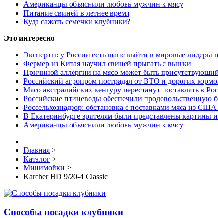
Американцы объяснили любовь мужчин к мясу
Питание свиней в летнее время
Куда сажать семечки клубники?
Это интересно
Эксперты: у России есть шанс выйти в мировые лидеры п
Фермер из Китая научил свиней прыгать с вышки
Причиной аллергии на мясо может быть присутствуюший
Российский агропром пострадал от ВТО и дорогих кормо
Мясо австралийских кенгуру перестанут поставлять в Ро
Российские птицеводы обеспечили продовольственную б
Россельхознадзор: обстановка с поставками мяса из США
В Екатеринбурге зрителям были представлены картины и
Американцы объяснили любовь мужчин к мясу
Главная
>
Каталог
>
Минимойки
>
Karcher HD 9/20-4 Classic
Способы посадки клубники