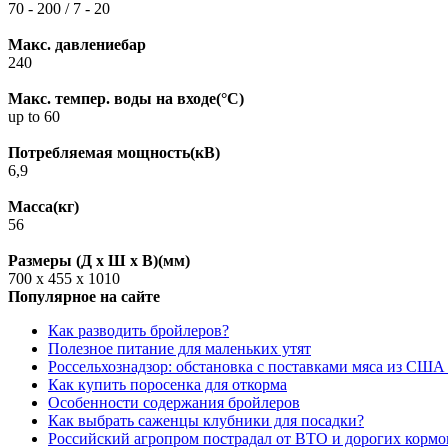
70 - 200 / 7 - 20
Макс. давлениебар
240
Макс. темпер. воды на входе(°C)
up to 60
Потребляемая мощность(кВ)
6,9
Масса(кг)
56
Размеры (Д х Ш х В)(мм)
700 x 455 x 1010
Популярное на сайте
Как разводить бройлеров?
Полезное питание для маленьких утят
Россельхознадзор: обстановка с поставками мяса из США
Как купить поросенка для откорма
Особенности содержания бройлеров
Как выбрать саженцы клубники для посадки?
Российский агропром пострадал от ВТО и дорогих кормо