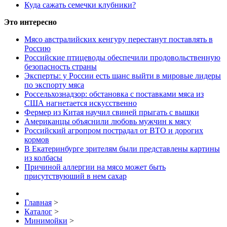
Куда сажать семечки клубники?
Это интересно
Мясо австралийских кенгуру перестанут поставлять в
Россию
Российские птицеводы обеспечили продовольственную
безопасность страны
Эксперты: у России есть шанс выйти в мировые лидеры
по экспорту мяса
Россельхознадзор: обстановка с поставками мяса из
США нагнетается искусственно
Фермер из Китая научил свиней прыгать с вышки
Американцы объяснили любовь мужчин к мясу
Российский агропром пострадал от ВТО и дорогих
кормов
В Екатеринбурге зрителям были представлены картины
из колбасы
Причиной аллергии на мясо может быть
присутствуюший в нем сахар
Главная
>
Каталог
>
Минимойки
>