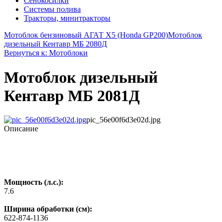
Сенокосилки
Системы полива
Тракторы, минитракторы
Мотоблок бензиновый АГАТ X5 (Honda GP200)
Мотоблок
дизельный Кентавр МБ 2080Д
Вернуться к: Мотоблоки
Мотоблок дизельный
Кентавр МБ 2081Д
pic_56e00f6d3e02d.jpg
Описание
Мощность (л.с.):
7.6
Ширина обработки (см):
622-874-1136