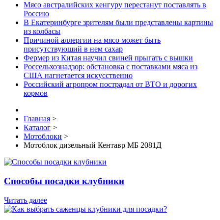
Мясо австралийских кенгуру перестанут поставлять в
Россию
В Екатеринбурге зрителям были представлены картины
из колбасы
Причиной аллергии на мясо может быть
присутствуюший в нем сахар
Фермер из Китая научил свиней прыгать с вышки
Россельхознадзор: обстановка с поставками мяса из
США нагнетается искусственно
Российский агропром пострадал от ВТО и дорогих
кормов
Главная
>
Каталог
>
Мотоблоки
>
Мотоблок дизельный Кентавр МБ 2081Д
Способы посадки клубники
Читать далее