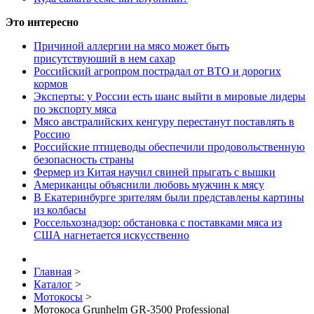
Это интересно
Причиной аллергии на мясо может быть
присутствуюший в нем сахар
Российский агропром пострадал от ВТО и дорогих
кормов
Эксперты: у России есть шанс выйти в мировые лидеры
по экспорту мяса
Мясо австралийских кенгуру перестанут поставлять в
Россию
Российские птицеводы обеспечили продовольственную
безопасность страны
Фермер из Китая научил свиней прыгать с вышки
Американцы объяснили любовь мужчин к мясу
В Екатеринбурге зрителям были представлены картины
из колбасы
Россельхознадзор: обстановка с поставками мяса из
США нагнетается искусственно
Главная
>
Каталог
>
Мотокосы
>
Мотокоса Grunhelm GR-3500 Professional