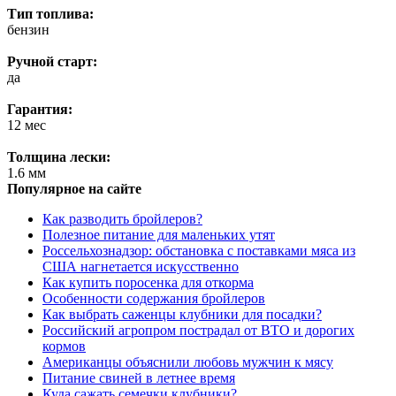
Тип топлива:
бензин
Ручной старт:
да
Гарантия:
12 мес
Толщина лески:
1.6 мм
Популярное на сайте
Как разводить бройлеров?
Полезное питание для маленьких утят
Россельхознадзор: обстановка с поставками мяса из
США нагнетается искусственно
Как купить поросенка для откорма
Особенности содержания бройлеров
Как выбрать саженцы клубники для посадки?
Российский агропром пострадал от ВТО и дорогих
кормов
Американцы объяснили любовь мужчин к мясу
Питание свиней в летнее время
Куда сажать семечки клубники?