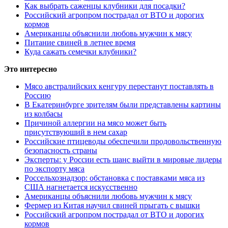
Как выбрать саженцы клубники для посадки?
Российский агропром пострадал от ВТО и дорогих
кормов
Американцы объяснили любовь мужчин к мясу
Питание свиней в летнее время
Куда сажать семечки клубники?
Это интересно
Мясо австралийских кенгуру перестанут поставлять в
Россию
В Екатеринбурге зрителям были представлены картины
из колбасы
Причиной аллергии на мясо может быть
присутствуюший в нем сахар
Российские птицеводы обеспечили продовольственную
безопасность страны
Эксперты: у России есть шанс выйти в мировые лидеры
по экспорту мяса
Россельхознадзор: обстановка с поставками мяса из
США нагнетается искусственно
Американцы объяснили любовь мужчин к мясу
Фермер из Китая научил свиней прыгать с вышки
Российский агропром пострадал от ВТО и дорогих
кормов