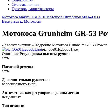
Сенокосилки
Системы полива
Тракторы, минитракторы
Мотокоса Makita DBC4010
Мотокоса Интерскол МКБ-43/33
Вернуться к: Мотокосы
Мотокоса Grunhelm GR-53 Po
- Характеристики - Подробно Мотокоса Grunhelm GR 53 Power Lin
pic_56e01fc20b0b1.jpg
Описание
Регулировка высоты ручки:
есть
Плечевой ремень:
есть
Дополнительная рукоятка:
велосипедного типа
Автоматическая регулировка длины лески:
нет данных
Тип штанги: