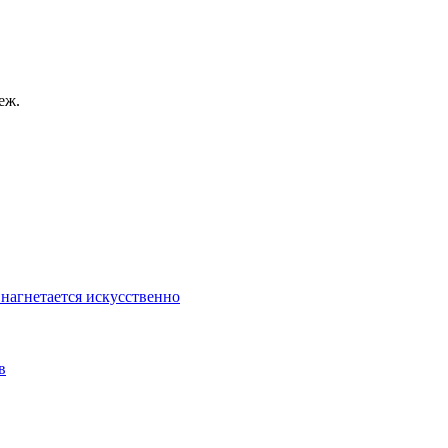
еж.
 нагнетается искусственно
в