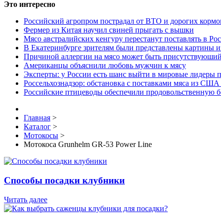
Это интересно
Российский агропром пострадал от ВТО и дорогих кормо
Фермер из Китая научил свиней прыгать с вышки
Мясо австралийских кенгуру перестанут поставлять в Ро
В Екатеринбурге зрителям были представлены картины и
Причиной аллергии на мясо может быть присутствуюший
Американцы объяснили любовь мужчин к мясу
Эксперты: у России есть шанс выйти в мировые лидеры п
Россельхознадзор: обстановка с поставками мяса из США
Российские птицеводы обеспечили продовольственную б
Главная
>
Каталог
>
Мотокосы
>
Мотокоса Grunhelm GR-53 Power Line
Способы посадки клубники
Читать далее