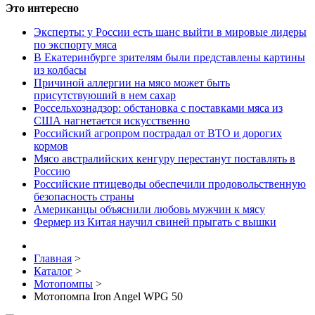
Это интересно
Эксперты: у России есть шанс выйти в мировые лидеры
по экспорту мяса
В Екатеринбурге зрителям были представлены картины
из колбасы
Причиной аллергии на мясо может быть
присутствуюший в нем сахар
Россельхознадзор: обстановка с поставками мяса из
США нагнетается искусственно
Российский агропром пострадал от ВТО и дорогих
кормов
Мясо австралийских кенгуру перестанут поставлять в
Россию
Российские птицеводы обеспечили продовольственную
безопасность страны
Американцы объяснили любовь мужчин к мясу
Фермер из Китая научил свиней прыгать с вышки
Главная
>
Каталог
>
Мотопомпы
>
Мотопомпа Iron Angel WPG 50