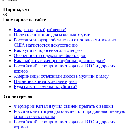
Ширина, см:
38
Популярное на сайте
Как разводить бройлеров?
Полезное питание для маленьких утят
Россельхознадзор: обстановка с поставками мяса из
США нагнетается искусственно
Как купить поросенка для откорма
Особенности содержания бройлеров
Как выбрать саженцы клубники для посадки?
Российский агропром пострадал от ВТО и дорогих
кормов
Американцы объяснили любовь мужчин к мясу
Питание свиней в летнее время
Куда сажать семечки клубники?
Это интересно
Фермер из Китая научил свиней прыгать с вышки
Российские птицеводы обеспечили продовольственную
безопасность страны
Российский агропром пострадал от ВТО и дорогих
кормов