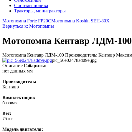
Сенокосилки
Системы полива
Тракторы, минитракторы
Мотопомпа Forte FP20C
Мотопомпа Koshin SEH-80X
Вернуться к: Мотопомпы
Мотопомпа Кентавр ЛДМ-100
Мотопомпа Кентавр ЛДМ-100 Производитель: Кентавр Максималь
pic_56e02478add9e.jpg
Описание
Габариты:
нет данных мм
Производитель:
Кентавр
Комплектация:
базовая
Вес:
75 кг
Модель двигателя: