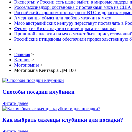
Эксперты: у России есть шанс выйти в мировые лидеры п
Россельхознадзор: обстановка с поставками мяса из США
Российский агропром пострадал от ВТО и дорогих кормо
Американцы объяснили любовь мужчин к мясу
Мясо австралийских кенгуру перестанут поставлять в Ро
Фермер из Китая научил свиней прыгать с вышки
Причиной аллергии на мясо может быть присутствуюший
Российские птицеводы обеспечили продовольственную б
Главная
>
Каталог
>
Мотопомпы
>
Мотопомпа Кентавр ЛДМ-100
Способы посадки клубники
Читать далее
Как выбрать саженцы клубники для посадки?
Читать далее