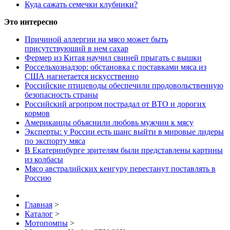
Куда сажать семечки клубники?
Это интересно
Причиной аллергии на мясо может быть
присутствуюший в нем сахар
Фермер из Китая научил свиней прыгать с вышки
Россельхознадзор: обстановка с поставками мяса из
США нагнетается искусственно
Российские птицеводы обеспечили продовольственную
безопасность страны
Российский агропром пострадал от ВТО и дорогих
кормов
Американцы объяснили любовь мужчин к мясу
Эксперты: у России есть шанс выйти в мировые лидеры
по экспорту мяса
В Екатеринбурге зрителям были представлены картины
из колбасы
Мясо австралийских кенгуру перестанут поставлять в
Россию
Главная
>
Каталог
>
Мотопомпы
>