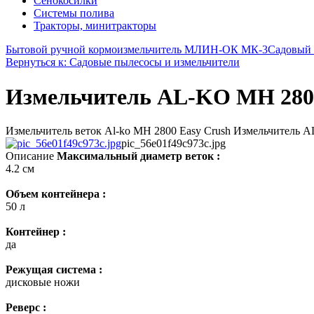
Сенокосилки
Системы полива
Тракторы, минитракторы
Бытовой ручной кормоизмельчитель МЛИН-ОК МК-3
Садовый 
Вернуться к: Садовые пылесосы и измельчители
Измельчитель AL-KO MH 2800
Измельчитель веток Al-ko MH 2800 Easy Crush Измельчитель AL
pic_56e01f49c973c.jpg
Описание
Максимальный диаметр веток :
4.2 см
Объем контейнера :
50 л
Контейнер :
да
Режущая система :
дисковые ножи
Реверс :