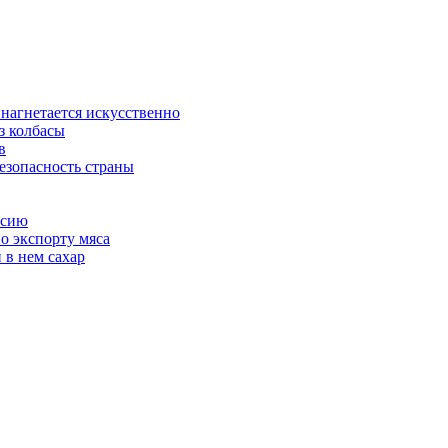
 нагнетается искусственно
з колбасы
в
езопасность страны
ссию
о экспорту мяса
 в нем сахар