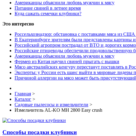
Американцы объяснили любовь мужчин к мясу
Питание свиней в летнее время
Куда сажать семечки клубники?
Это интересно
Россельхознадзор: обстановка с поставками мяса из США
В Екатеринбурге зрителям были представлены картины и
Российский агропром пострадал от ВТО и дорогих кормо
Российские птицеводы обеспечили продовольственную б
Американцы объяснили любовь мужчин к мясу
Фермер из Китая научил свиней прыгать с вышки
Мясо австралийских кенгуру перестанут поставлять в Ро
Эксперты: у России есть шанс выйти в мировые лидеры п
Причиной аллергии на мясо может быть присутствуюший
Главная
>
Каталог
>
Садовые пылесосы и измельчители
>
Измельчитель AL-KO MH 2800 Easy crush
Способы посадки клубники