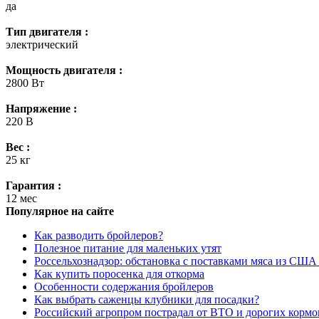
да
Тип двигателя :
электрический
Мощность двигателя :
2800 Вт
Напряжение :
220 В
Вес :
25 кг
Гарантия :
12 мес
Популярное на сайте
Как разводить бройлеров?
Полезное питание для маленьких утят
Россельхознадзор: обстановка с поставками мяса из США
Как купить поросенка для откорма
Особенности содержания бройлеров
Как выбрать саженцы клубники для посадки?
Российский агропром пострадал от ВТО и дорогих кормо