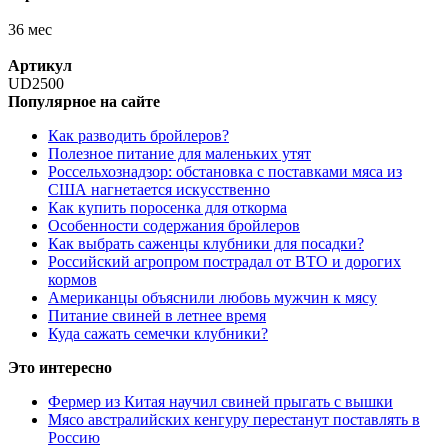
36 мес
Артикул
UD2500
Популярное на сайте
Как разводить бройлеров?
Полезное питание для маленьких утят
Россельхознадзор: обстановка с поставками мяса из
США нагнетается искусственно
Как купить поросенка для откорма
Особенности содержания бройлеров
Как выбрать саженцы клубники для посадки?
Российский агропром пострадал от ВТО и дорогих
кормов
Американцы объяснили любовь мужчин к мясу
Питание свиней в летнее время
Куда сажать семечки клубники?
Это интересно
Фермер из Китая научил свиней прыгать с вышки
Мясо австралийских кенгуру перестанут поставлять в
Россию