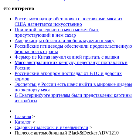
Это интересно
Россельхознадзор: обстановка с поставками мяса из
США нагнетается искусственно
Причиной аллергии на мясо может быть
присутствуюший в нем сахар
Американцы объяснили любовь мужчин к мясу
Российские птицеводы обеспечили продовольственную
безопасность страны
Фермер из Китая научил свиней прыгать с вышки
Мясо австралийских кенгуру перестанут поставлять в
Россию
Российский агропром пострадал от ВТО и дорогих
кормов
Эксперты: у России есть шанс выйти в мировые лидеры
по экспорту мяса
В Екатеринбурге зрителям были представлены картины
из колбасы
Главная
>
Каталог
>
Садовые пылесосы и измельчители
>
Пылесос автомобильный Black&Decker ADV1210