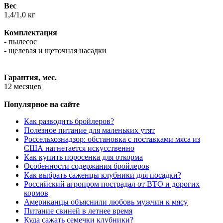
Вес
1,4/1,0 кг
Комплектация
- пылесос
- щелевая и щеточная насадки
Гарантия, мес.
12 месяцев
Популярное на сайте
Как разводить бройлеров?
Полезное питание для маленьких утят
Россельхознадзор: обстановка с поставками мяса из
США нагнетается искусственно
Как купить поросенка для откорма
Особенности содержания бройлеров
Как выбрать саженцы клубники для посадки?
Российский агропром пострадал от ВТО и дорогих
кормов
Американцы объяснили любовь мужчин к мясу
Питание свиней в летнее время
Куда сажать семечки клубники?