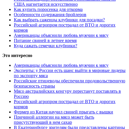
США нагнетается искусственно
Как купить поросенка для откорма
Особенности содержания бройлеров
Как выбрать саженцы клубники для посадки?
Российский агропром пострадал от ВТО и дорогих
кормов
Американцы объяснили любовь мужчин к мясу
Питание свиней в летнее время
Куда сажать семечки клубники?
Это интересно
Американцы объяснили любовь мужчин к мясу
Эксперты: у России есть шанс выйти в мировые лидеры
по экспорту мяса
Российские птицеводы обеспечили продовольственную
безопасность страны
Мясо австралийских кенгуру перестанут поставлять в
Россию
Российский агропром пострадал от ВТО и дорогих
кормов
Фермер из Китая научил свиней прыгать с вышки
Причиной аллергии на мясо может быть
присутствуюший в нем сахар
В Екатеринбурге зрителям были представлены картины