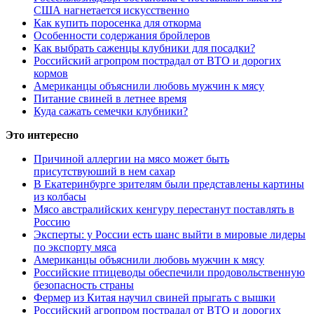
США нагнетается искусственно
Как купить поросенка для откорма
Особенности содержания бройлеров
Как выбрать саженцы клубники для посадки?
Российский агропром пострадал от ВТО и дорогих
кормов
Американцы объяснили любовь мужчин к мясу
Питание свиней в летнее время
Куда сажать семечки клубники?
Это интересно
Причиной аллергии на мясо может быть
присутствуюший в нем сахар
В Екатеринбурге зрителям были представлены картины
из колбасы
Мясо австралийских кенгуру перестанут поставлять в
Россию
Эксперты: у России есть шанс выйти в мировые лидеры
по экспорту мяса
Американцы объяснили любовь мужчин к мясу
Российские птицеводы обеспечили продовольственную
безопасность страны
Фермер из Китая научил свиней прыгать с вышки
Российский агропром пострадал от ВТО и дорогих