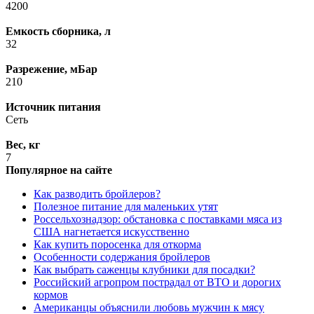
4200
Емкость сборника, л
32
Разрежение, мБар
210
Источник питания
Сеть
Вес, кг
7
Популярное на сайте
Как разводить бройлеров?
Полезное питание для маленьких утят
Россельхознадзор: обстановка с поставками мяса из
США нагнетается искусственно
Как купить поросенка для откорма
Особенности содержания бройлеров
Как выбрать саженцы клубники для посадки?
Российский агропром пострадал от ВТО и дорогих
кормов
Американцы объяснили любовь мужчин к мясу