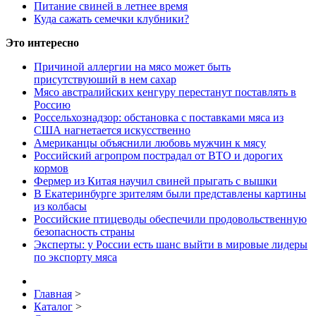
Питание свиней в летнее время
Куда сажать семечки клубники?
Это интересно
Причиной аллергии на мясо может быть
присутствуюший в нем сахар
Мясо австралийских кенгуру перестанут поставлять в
Россию
Россельхознадзор: обстановка с поставками мяса из
США нагнетается искусственно
Американцы объяснили любовь мужчин к мясу
Российский агропром пострадал от ВТО и дорогих
кормов
Фермер из Китая научил свиней прыгать с вышки
В Екатеринбурге зрителям были представлены картины
из колбасы
Российские птицеводы обеспечили продовольственную
безопасность страны
Эксперты: у России есть шанс выйти в мировые лидеры
по экспорту мяса
Главная
>
Каталог
>