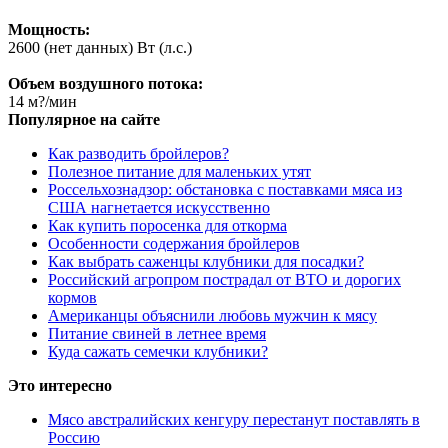
Мощность:
2600 (нет данных) Вт (л.с.)
Объем воздушного потока:
14 м?/мин
Популярное на сайте
Как разводить бройлеров?
Полезное питание для маленьких утят
Россельхознадзор: обстановка с поставками мяса из
США нагнетается искусственно
Как купить поросенка для откорма
Особенности содержания бройлеров
Как выбрать саженцы клубники для посадки?
Российский агропром пострадал от ВТО и дорогих
кормов
Американцы объяснили любовь мужчин к мясу
Питание свиней в летнее время
Куда сажать семечки клубники?
Это интересно
Мясо австралийских кенгуру перестанут поставлять в
Россию