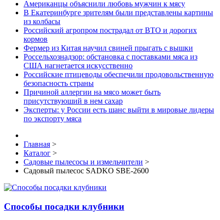
Американцы объяснили любовь мужчин к мясу
В Екатеринбурге зрителям были представлены картины
из колбасы
Российский агропром пострадал от ВТО и дорогих
кормов
Фермер из Китая научил свиней прыгать с вышки
Россельхознадзор: обстановка с поставками мяса из
США нагнетается искусственно
Российские птицеводы обеспечили продовольственную
безопасность страны
Причиной аллергии на мясо может быть
присутствуюший в нем сахар
Эксперты: у России есть шанс выйти в мировые лидеры
по экспорту мяса
Главная
>
Каталог
>
Садовые пылесосы и измельчители
>
Садовый пылесос SADKO SBE-2600
Способы посадки клубники