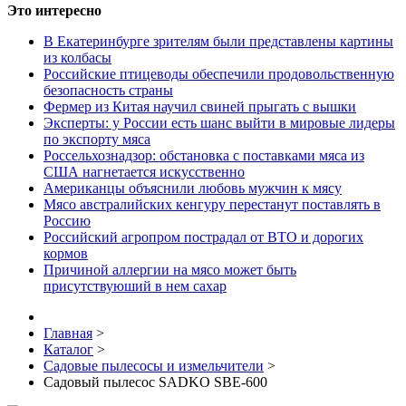
Это интересно
В Екатеринбурге зрителям были представлены картины
из колбасы
Российские птицеводы обеспечили продовольственную
безопасность страны
Фермер из Китая научил свиней прыгать с вышки
Эксперты: у России есть шанс выйти в мировые лидеры
по экспорту мяса
Россельхознадзор: обстановка с поставками мяса из
США нагнетается искусственно
Американцы объяснили любовь мужчин к мясу
Мясо австралийских кенгуру перестанут поставлять в
Россию
Российский агропром пострадал от ВТО и дорогих
кормов
Причиной аллергии на мясо может быть
присутствуюший в нем сахар
Главная
>
Каталог
>
Садовые пылесосы и измельчители
>
Садовый пылесос SADKO SBE-600