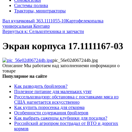
Сенокосилки
Системы полива
Тракторы, минитракторы
Вал кулачковый 363.1111055-10
Картофелекопалка
универсальная Кентавр
Вернуться к: Сельхозтехника и запчасти
Экран корпуса 17.1111167-03
pic_56e02d067244b.jpg
Описание
Мы работаем над заполнениеми информации о
товаре
Популярное на сайте
Как разводить бройлеров?
Полезное питание для маленьких утят
Россельхознадзор: обстановка с поставками мяса из
США нагнетается искусственно
Как купить поросенка для откорма
Особенности содержания бройлеров
Как выбрать саженцы клубники для посадки?
Российский агропром пострадал от ВТО и дорогих
кормов