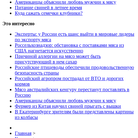
Американцы объяснили любовь мужчин к мясу
Питание свиней в летнее время
Куда сажать семечки клубники?
Это интересно
Эксперты: у России есть шанс выйти в мировые лидеры
по экспорту мяса
Россельхознадзор: обстановка с поставками мяса из
США нагнетается искусственно
Причиной аллергии на мясо может быть
присутствуюший в нем сахар
Российские птицеводы обеспечили продовольственную
безопасность страны
Российский агропром пострадал от ВТО и дорогих
кормов
Мясо австралийских кенгуру перестанут поставлять в
Россию
Американцы объяснили любовь мужчин к мясу
Фермер из Китая научил свиней прыгать с вышки
В Екатеринбурге зрителям были представлены картины
из колбасы
Главная
>