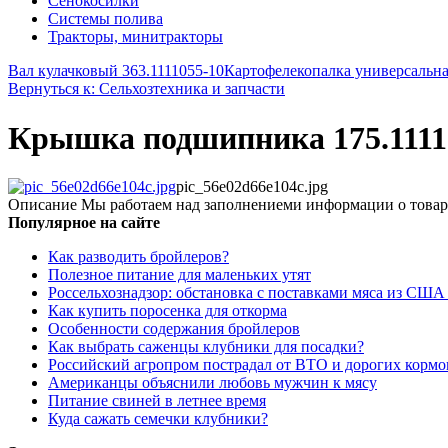
Сенокосилки
Системы полива
Тракторы, минитракторы
Вал кулачковый 363.1111055-10
Картофелекопалка универсальна
Вернуться к: Сельхозтехника и запчасти
Крышка подшипника 175.1111
pic_56e02d66e104c.jpg
Описание
Мы работаем над заполнениеми информации о товар
Популярное на сайте
Как разводить бройлеров?
Полезное питание для маленьких утят
Россельхознадзор: обстановка с поставками мяса из США
Как купить поросенка для откорма
Особенности содержания бройлеров
Как выбрать саженцы клубники для посадки?
Российский агропром пострадал от ВТО и дорогих кормо
Американцы объяснили любовь мужчин к мясу
Питание свиней в летнее время
Куда сажать семечки клубники?