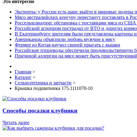
Это интересно
Эксперты: у России есть шанс выйти в мировые лидеры п
Мясо австралийских кенгуру перестанут поставлять в Ро
Россельхознадзор: обстановка с поставками мяса из США
Российский агропром пострадал от ВТО и дорогих кормо
В Екатеринбурге зрителям были представлены картины и
Американцы объяснили любовь мужчин к мясу
Фермер из Китая научил свиней прыгать с вышки
Российские птицеводы обеспечили продовольственную б
Причиной аллергии на мясо может быть присутствуюший
Главная
>
Каталог
>
Сельхозтехника и запчасти
>
Крышка подшипника 175.1111070-10
Способы посадки клубники
Читать далее