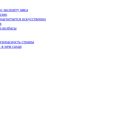
о экспорту мяса
ссию
 нагнетается искусственно
в
з колбасы
езопасность страны
 в нем сахар