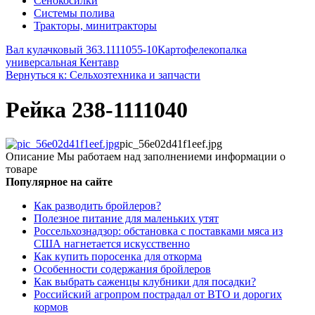
Сенокосилки
Системы полива
Тракторы, минитракторы
Вал кулачковый 363.1111055-10
Картофелекопалка
универсальная Кентавр
Вернуться к: Сельхозтехника и запчасти
Рейка 238-1111040
pic_56e02d41f1eef.jpg
Описание
Мы работаем над заполнениеми информации о
товаре
Популярное на сайте
Как разводить бройлеров?
Полезное питание для маленьких утят
Россельхознадзор: обстановка с поставками мяса из
США нагнетается искусственно
Как купить поросенка для откорма
Особенности содержания бройлеров
Как выбрать саженцы клубники для посадки?
Российский агропром пострадал от ВТО и дорогих
кормов