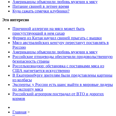
Американцы объяснили любовь мужчин к мясу
Питание свиней в летнее время
Куда сажать семечки клубники?
Это интересно
Причиной аллергии на мясо может быть
присутствуюший в нем сахар
Фермер из Китая научил свиней прыгать с вышки
Мясо австралийских кенгуру перестанут поставлять в
Россию
Американцы объяснили любовь мужчин к мясу
Российские птицеводы обеспечили продовольственную
безопасность страны
Россельхознадзор: обстановка с поставками мяса из
США нагнетается искусственно
В Екатеринбурге зрителям были представлены картины
из колбасы
Эксперты: у России есть шанс выйти в мировые лидеры
по экспорту мяса
Российский агропром пострадал от ВТО и дорогих
кормов
Главная
>