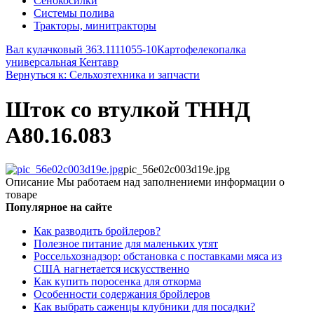
Сенокосилки
Системы полива
Тракторы, минитракторы
Вал кулачковый 363.1111055-10
Картофелекопалка
универсальная Кентавр
Вернуться к: Сельхозтехника и запчасти
Шток со втулкой ТННД
А80.16.083
pic_56e02c003d19e.jpg
Описание
Мы работаем над заполнениеми информации о
товаре
Популярное на сайте
Как разводить бройлеров?
Полезное питание для маленьких утят
Россельхознадзор: обстановка с поставками мяса из
США нагнетается искусственно
Как купить поросенка для откорма
Особенности содержания бройлеров
Как выбрать саженцы клубники для посадки?