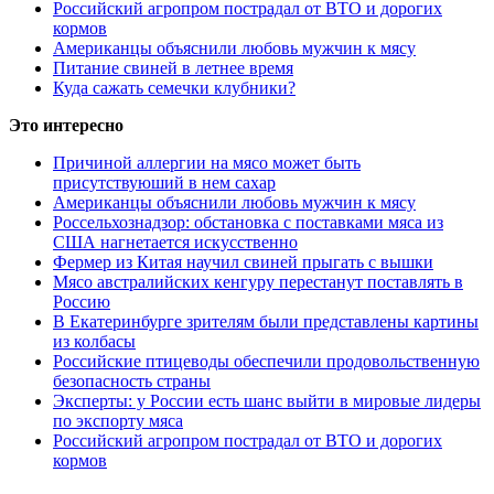
Российский агропром пострадал от ВТО и дорогих
кормов
Американцы объяснили любовь мужчин к мясу
Питание свиней в летнее время
Куда сажать семечки клубники?
Это интересно
Причиной аллергии на мясо может быть
присутствуюший в нем сахар
Американцы объяснили любовь мужчин к мясу
Россельхознадзор: обстановка с поставками мяса из
США нагнетается искусственно
Фермер из Китая научил свиней прыгать с вышки
Мясо австралийских кенгуру перестанут поставлять в
Россию
В Екатеринбурге зрителям были представлены картины
из колбасы
Российские птицеводы обеспечили продовольственную
безопасность страны
Эксперты: у России есть шанс выйти в мировые лидеры
по экспорту мяса
Российский агропром пострадал от ВТО и дорогих
кормов