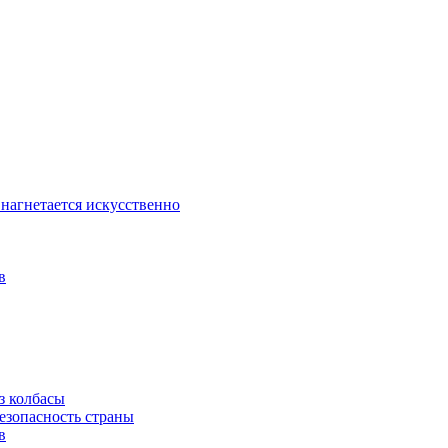
 нагнетается искусственно
в
з колбасы
езопасность страны
в