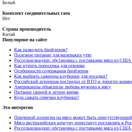
Белый
Комплект соединительных гаек
Нет
Страна производитель
Китай
Популярное на сайте
Как разводить бройлеров?
Полезное питание для маленьких утят
Россельхознадзор: обстановка с поставками мяса из США
Как купить поросенка для откорма
Особенности содержания бройлеров
Как выбрать саженцы клубники для посадки?
Российский агропром пострадал от ВТО и дорогих кормо
Американцы объяснили любовь мужчин к мясу
Питание свиней в летнее время
Куда сажать семечки клубники?
Это интересно
Причиной аллергии на мясо может быть присутствуюший
Мясо австралийских кенгуру перестанут поставлять в Ро
Россельхознадзор: обстановка с поставками мяса из США