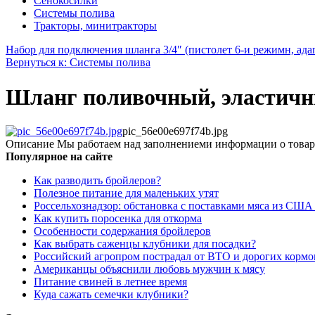
Сенокосилки
Системы полива
Тракторы, минитракторы
Набор для подключения шланга 3/4″ (пистолет 6-и режимн, адап
Вернуться к: Системы полива
Шланг поливочный, эластичны
pic_56e00e697f74b.jpg
Описание
Мы работаем над заполнениеми информации о товар
Популярное на сайте
Как разводить бройлеров?
Полезное питание для маленьких утят
Россельхознадзор: обстановка с поставками мяса из США
Как купить поросенка для откорма
Особенности содержания бройлеров
Как выбрать саженцы клубники для посадки?
Российский агропром пострадал от ВТО и дорогих кормо
Американцы объяснили любовь мужчин к мясу
Питание свиней в летнее время
Куда сажать семечки клубники?