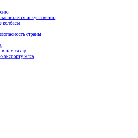
ссию
 нагнетается искусственно
з колбасы
езопасность страны
в
 в нем сахар
о экспорту мяса