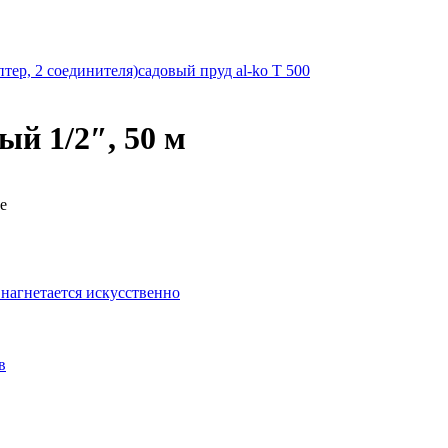
тер, 2 соединителя)
садовый пруд al-ko T 500
й 1/2″, 50 м
е
 нагнетается искусственно
в