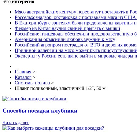
Это интересно
Мясо австралийских кенгуру перестанут поставлять в Ро
Россельхознадзор: обстановка с поставками мяса из США
В Екатеринбурге зрителям были представлены картины и
Фермер из Китая научил свиней прыгать с вышки
Российские птицеводы обеспечили продовольственную б
Американцы объяснили любовь мужчин к мясу
Российский агропром пострадал от ВТО и дорогих кормо
Причиной аллергии на мясо может быть присутствуюший
Эксперты: у России есть шанс выйти в мировые лидеры п
Главная
>
Каталог
>
Системы полива
>
Шланг поливочный, эластичный 1/2″, 50 м
Способы посадки клубники
Читать далее