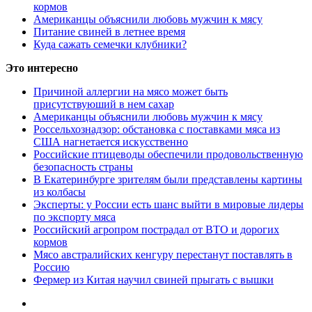
кормов
Американцы объяснили любовь мужчин к мясу
Питание свиней в летнее время
Куда сажать семечки клубники?
Это интересно
Причиной аллергии на мясо может быть
присутствуюший в нем сахар
Американцы объяснили любовь мужчин к мясу
Россельхознадзор: обстановка с поставками мяса из
США нагнетается искусственно
Российские птицеводы обеспечили продовольственную
безопасность страны
В Екатеринбурге зрителям были представлены картины
из колбасы
Эксперты: у России есть шанс выйти в мировые лидеры
по экспорту мяса
Российский агропром пострадал от ВТО и дорогих
кормов
Мясо австралийских кенгуру перестанут поставлять в
Россию
Фермер из Китая научил свиней прыгать с вышки