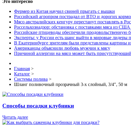
Это интересно
Фермер из Китая научил свиней прыгать с вышки
Российский агропром пострадал от ВТО и дорогих кормо
Мясо австралийских кенгуру перестанут поставлять в Ро
Россельхознадзор: обстановка с поставками мяса из США
Российские птицеводы обеспечили продовольственную б
Эксперты: у России есть шанс выйти в мировые лидеры п
В Екатеринбурге зрителям были представлены картины и
Американцы объяснили любовь мужчин к мясу
Причиной аллергии на мясо может быть присутствуюший
Главная
>
Каталог
>
Системы полива
>
Шланг поливочный прозрачный 3-х слойный, 3/4″, 50 м
Способы посадки клубники
Читать далее