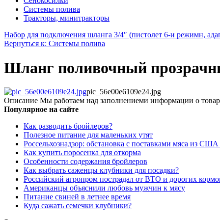
Сенокосилки
Системы полива
Тракторы, минитракторы
Набор для подключения шланга 3/4″ (пистолет 6-и режимн, адап
Вернуться к: Системы полива
Шланг поливочный прозрачный
pic_56e00e6109e24.jpg
Описание
Мы работаем над заполнениеми информации о товар
Популярное на сайте
Как разводить бройлеров?
Полезное питание для маленьких утят
Россельхознадзор: обстановка с поставками мяса из США
Как купить поросенка для откорма
Особенности содержания бройлеров
Как выбрать саженцы клубники для посадки?
Российский агропром пострадал от ВТО и дорогих кормо
Американцы объяснили любовь мужчин к мясу
Питание свиней в летнее время
Куда сажать семечки клубники?