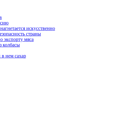
в
ссию
 нагнетается искусственно
езопасность страны
о экспорту мяса
з колбасы
 в нем сахар