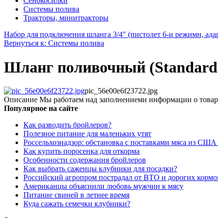
Сенокосилки
Системы полива
Тракторы, минитракторы
Набор для подключения шланга 3/4″ (пистолет 6-и режимн, адап
Вернуться к: Системы полива
Шланг поливочный (Standard),
pic_56e00e6f23722.jpg
Описание
Мы работаем над заполнениеми информации о товар
Популярное на сайте
Как разводить бройлеров?
Полезное питание для маленьких утят
Россельхознадзор: обстановка с поставками мяса из США
Как купить поросенка для откорма
Особенности содержания бройлеров
Как выбрать саженцы клубники для посадки?
Российский агропром пострадал от ВТО и дорогих кормо
Американцы объяснили любовь мужчин к мясу
Питание свиней в летнее время
Куда сажать семечки клубники?