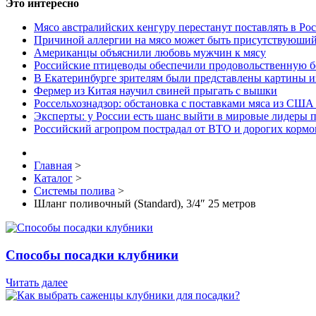
Это интересно
Мясо австралийских кенгуру перестанут поставлять в Ро
Причиной аллергии на мясо может быть присутствуюший
Американцы объяснили любовь мужчин к мясу
Российские птицеводы обеспечили продовольственную б
В Екатеринбурге зрителям были представлены картины и
Фермер из Китая научил свиней прыгать с вышки
Россельхознадзор: обстановка с поставками мяса из США
Эксперты: у России есть шанс выйти в мировые лидеры п
Российский агропром пострадал от ВТО и дорогих кормо
Главная
>
Каталог
>
Системы полива
>
Шланг поливочный (Standard), 3/4″ 25 метров
Способы посадки клубники
Читать далее