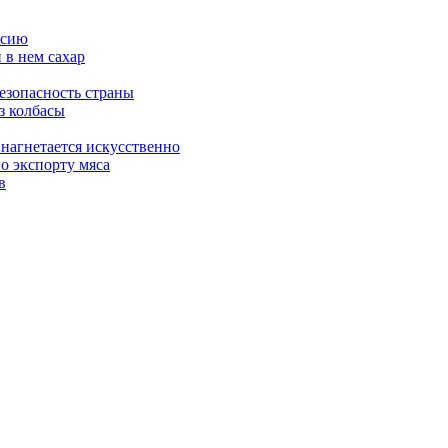
ссию
 в нем сахар
езопасность страны
з колбасы
 нагнетается искусственно
о экспорту мяса
в