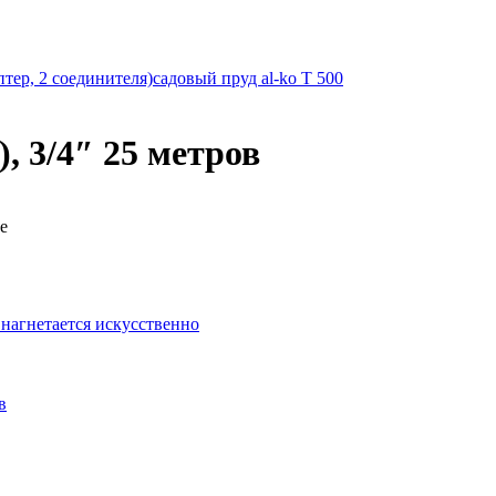
тер, 2 соединителя)
садовый пруд al-ko T 500
 3/4″ 25 метров
е
 нагнетается искусственно
в