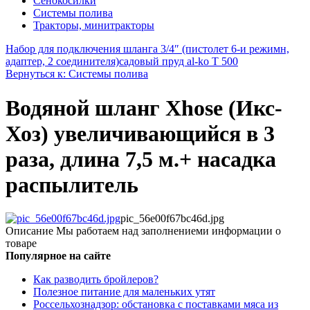
Сенокосилки
Системы полива
Тракторы, минитракторы
Набор для подключения шланга 3/4″ (пистолет 6-и режимн,
адаптер, 2 соединителя)
садовый пруд al-ko T 500
Вернуться к: Системы полива
Водяной шланг Xhose (Икс-
Хоз) увеличивающийся в 3
раза, длина 7,5 м.+ насадка
распылитель
pic_56e00f67bc46d.jpg
Описание
Мы работаем над заполнениеми информации о
товаре
Популярное на сайте
Как разводить бройлеров?
Полезное питание для маленьких утят
Россельхознадзор: обстановка с поставками мяса из