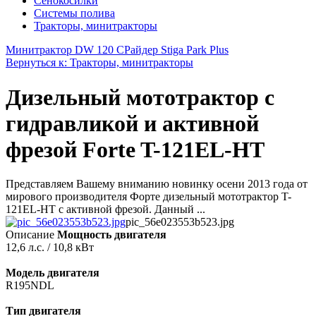
Сенокосилки
Системы полива
Тракторы, минитракторы
Минитрактор DW 120 С
Райдер Stiga Park Plus
Вернуться к: Тракторы, минитракторы
Дизельный мототрактор с
гидравликой и активной
фрезой Forte T-121EL-HT
Представляем Вашему вниманию новинку осени 2013 года от
мирового производителя Форте дизельный мототрактор T-
121EL-HT с активной фрезой. Данный ...
pic_56e023553b523.jpg
Описание
Мощность двигателя
12,6 л.с. / 10,8 кВт
Модель двигателя
R195NDL
Тип двигателя