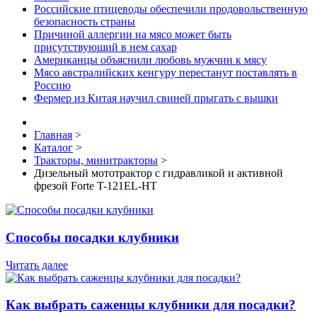
Российские птицеводы обеспечили продовольственную
безопасность страны
Причиной аллергии на мясо может быть
присутствуюший в нем сахар
Американцы объяснили любовь мужчин к мясу
Мясо австралийских кенгуру перестанут поставлять в
Россию
Фермер из Китая научил свиней прыгать с вышки
Главная
>
Каталог
>
Тракторы, минитракторы
>
Дизельный мототрактор с гидравликой и активной
фрезой Forte T-121EL-HT
Способы посадки клубники
Читать далее
Как выбрать саженцы клубники для посадки?