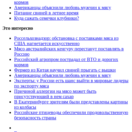
кормов
Американцы объяснили любовь мужчин к мясу
Питание свиней в летнее время
Куда сажать семечки клубники?
Это интересно
Россельхознадзор: обстановка с поставками мяса из
США нагнетается искусственно
Мясо австралийских кенгуру перестанут поставлять в
Россию
Российский агропром пострадал от ВТО и дорогих
кормов
Фермер из Китая научил свиней прыгать с вышки
Американцы объяснили любовь мужчин к мясу
Эксперты: у России есть шанс выйти в мировые лидеры
по экспорту мяса
Причиной аллергии на мясо может быть
присутствуюший в нем сахар
В Екатеринбурге зрителям были представлены картины
из колбасы
Российские птицеводы обеспечили продовольственную
безопасность страны