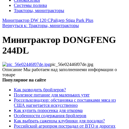
Сенокосилки
Системы полива
Тракторы, минитракторы
Минитрактор DW 120 С
Райдер Stiga Park Plus
Вернуться к: Тракторы, минитракторы
Минитрактор DONGFENG
244DL
pic_56e02446f07de.jpg
Описание
Мы работаем над заполнениеми информации о
товаре
Популярное на сайте
Как разводить бройлеров?
Полезное питание для маленьких утят
Россельхознадзор: обстановка с поставками мяса из
США нагнетается искусственно
Как купить поросенка для откорма
Особенности содержания бройлеров
Как выбрать саженцы клубники для посадки?
Российский агропром пострадал от ВТО и дорогих