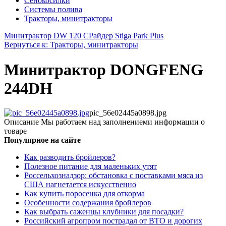
Сенокосилки
Системы полива
Тракторы, минитракторы
Минитрактор DW 120 С
Райдер Stiga Park Plus
Вернуться к: Тракторы, минитракторы
Минитрактор DONGFENG
244DН
pic_56e02445a0898.jpg
Описание
Мы работаем над заполнениеми информации о
товаре
Популярное на сайте
Как разводить бройлеров?
Полезное питание для маленьких утят
Россельхознадзор: обстановка с поставками мяса из
США нагнетается искусственно
Как купить поросенка для откорма
Особенности содержания бройлеров
Как выбрать саженцы клубники для посадки?
Российский агропром пострадал от ВТО и дорогих