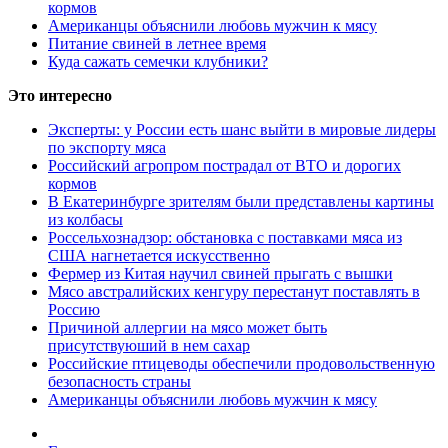
кормов
Американцы объяснили любовь мужчин к мясу
Питание свиней в летнее время
Куда сажать семечки клубники?
Это интересно
Эксперты: у России есть шанс выйти в мировые лидеры
по экспорту мяса
Российский агропром пострадал от ВТО и дорогих
кормов
В Екатеринбурге зрителям были представлены картины
из колбасы
Россельхознадзор: обстановка с поставками мяса из
США нагнетается искусственно
Фермер из Китая научил свиней прыгать с вышки
Мясо австралийских кенгуру перестанут поставлять в
Россию
Причиной аллергии на мясо может быть
присутствуюший в нем сахар
Российские птицеводы обеспечили продовольственную
безопасность страны
Американцы объяснили любовь мужчин к мясу