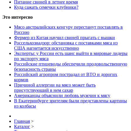
Питание свиней в летнее время
Куда сажать семечки клубники?
Это интересно
Мясо австралийских кенгуру перестанут поставлять в
Россию
Фермер из Китая научил свиней прыгать с вышки
Россельхознадзор: обстановка с поставками мяса из
США нагнетается искусственно
Эксперты: у России есть шанс выйти в мировые лидеры
по экспорту мяса
Российские птицеводы обеспечили продовольственную
безопасность страны
Российский агропром пострадал от ВТО и дорогих
кормов
Причиной аллергии на мясо может быть
присутствуюший в нем сахар
Американцы объяснили любовь мужчин к мясу
В Екатеринбурге зрителям были представлены картины
из колбасы
Главная
>
Каталог
>