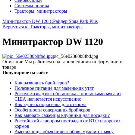
Сенокосилки
Системы полива
Тракторы, минитракторы
Минитрактор DW 120 С
Райдер Stiga Park Plus
Вернуться к: Тракторы, минитракторы
Минитрактор DW 1120
pic_56e02380b8fbd.jpg
Описание
Мы работаем над заполнениеми информации о
товаре
Популярное на сайте
Как разводить бройлеров?
Полезное питание для маленьких утят
Россельхознадзор: обстановка с поставками мяса из
США нагнетается искусственно
Как купить поросенка для откорма
Особенности содержания бройлеров
Как выбрать саженцы клубники для посадки?
Российский агропром пострадал от ВТО и дорогих
кормов
Американцы объяснили любовь мужчин к мясу