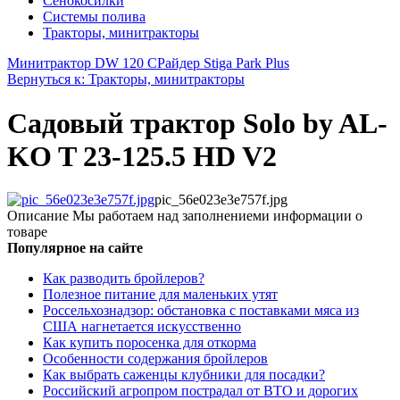
Сенокосилки
Системы полива
Тракторы, минитракторы
Минитрактор DW 120 С
Райдер Stiga Park Plus
Вернуться к: Тракторы, минитракторы
Садовый трактор Solo by AL-
KO T 23-125.5 HD V2
pic_56e023e3e757f.jpg
Описание
Мы работаем над заполнениеми информации о
товаре
Популярное на сайте
Как разводить бройлеров?
Полезное питание для маленьких утят
Россельхознадзор: обстановка с поставками мяса из
США нагнетается искусственно
Как купить поросенка для откорма
Особенности содержания бройлеров
Как выбрать саженцы клубники для посадки?
Российский агропром пострадал от ВТО и дорогих