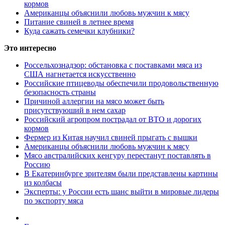
кормов
Американцы объяснили любовь мужчин к мясу
Питание свиней в летнее время
Куда сажать семечки клубники?
Это интересно
Россельхознадзор: обстановка с поставками мяса из
США нагнетается искусственно
Российские птицеводы обеспечили продовольственную
безопасность страны
Причиной аллергии на мясо может быть
присутствуюший в нем сахар
Российский агропром пострадал от ВТО и дорогих
кормов
Фермер из Китая научил свиней прыгать с вышки
Американцы объяснили любовь мужчин к мясу
Мясо австралийских кенгуру перестанут поставлять в
Россию
В Екатеринбурге зрителям были представлены картины
из колбасы
Эксперты: у России есть шанс выйти в мировые лидеры
по экспорту мяса