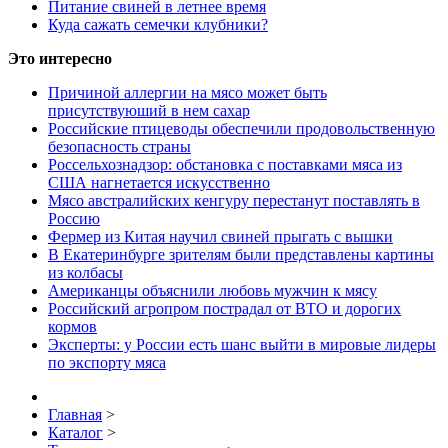
Питание свиней в летнее время
Куда сажать семечки клубники?
Это интересно
Причиной аллергии на мясо может быть
присутствуюший в нем сахар
Российские птицеводы обеспечили продовольственную
безопасность страны
Россельхознадзор: обстановка с поставками мяса из
США нагнетается искусственно
Мясо австралийских кенгуру перестанут поставлять в
Россию
Фермер из Китая научил свиней прыгать с вышки
В Екатеринбурге зрителям были представлены картины
из колбасы
Американцы объяснили любовь мужчин к мясу
Российский агропром пострадал от ВТО и дорогих
кормов
Эксперты: у России есть шанс выйти в мировые лидеры
по экспорту мяса
Главная
>
Каталог
>