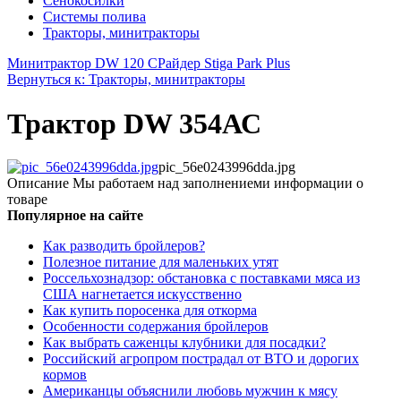
Сенокосилки
Системы полива
Тракторы, минитракторы
Минитрактор DW 120 С
Райдер Stiga Park Plus
Вернуться к: Тракторы, минитракторы
Трактор DW 354АС
pic_56e0243996dda.jpg
Описание
Мы работаем над заполнениеми информации о
товаре
Популярное на сайте
Как разводить бройлеров?
Полезное питание для маленьких утят
Россельхознадзор: обстановка с поставками мяса из
США нагнетается искусственно
Как купить поросенка для откорма
Особенности содержания бройлеров
Как выбрать саженцы клубники для посадки?
Российский агропром пострадал от ВТО и дорогих
кормов
Американцы объяснили любовь мужчин к мясу