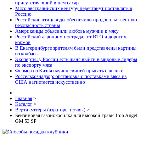
присутствуюший в нем сахар
Мясо австралийских кенгуру перестанут поставлять в
Россию
Российские птицеводы обеспечили продовольственную
безопасность страны
Американцы объяснили любовь мужчин к мясу
Российский агропром пострадал от ВТО и дорогих
кормов
В Екатеринбурге зрителям были представлены картины
из колбасы
Эксперты: у России есть шанс выйти в мировые лидеры
по экспорту мяса
Фермер из Китая научил свиней прыгать с вышки
Россельхознадзор: обстановка с поставками мяса из
США нагнетается искусственно
Главная
>
Каталог
>
Вертикуттеры (аэраторы почвы)
>
Бензиновая газонокосилка для высокой травы Iron Angel
GM 53 SP