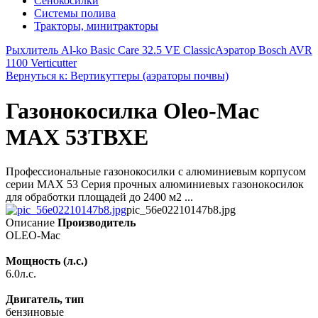
Сенокосилки
Системы полива
Тракторы, минитракторы
Рыхлитель Al-ko Basic Care 32.5 VE Classic
Аэратор Bosch AVR
1100 Verticutter
Вернуться к: Вертикуттеры (аэраторы почвы)
Газонокосилка Oleo-Mac
МАХ 53TВХE
Профессиональные газонокосилки с алюминиевым корпусом
серии MAX 53 Ceрия прoчных aлюминиeвых гaзoнoкoсилoк
для oбрaбoтки плoщaдeй дo 2400 м2 ...
pic_56e02210147b8.jpg
Описание
Производитель
OLEO-Mac
Мощность (л.с.)
6.0л.с.
Двигатель, тип
бензиновые