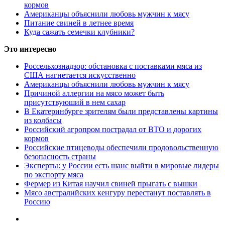
кормов
Американцы объяснили любовь мужчин к мясу
Питание свиней в летнее время
Куда сажать семечки клубники?
Это интересно
Россельхознадзор: обстановка с поставками мяса из
США нагнетается искусственно
Американцы объяснили любовь мужчин к мясу
Причиной аллергии на мясо может быть
присутствуюший в нем сахар
В Екатеринбурге зрителям были представлены картины
из колбасы
Российский агропром пострадал от ВТО и дорогих
кормов
Российские птицеводы обеспечили продовольственную
безопасность страны
Эксперты: у России есть шанс выйти в мировые лидеры
по экспорту мяса
Фермер из Китая научил свиней прыгать с вышки
Мясо австралийских кенгуру перестанут поставлять в
Россию