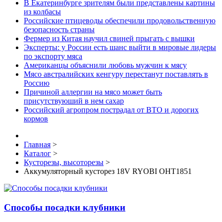
В Екатеринбурге зрителям были представлены картины
из колбасы
Российские птицеводы обеспечили продовольственную
безопасность страны
Фермер из Китая научил свиней прыгать с вышки
Эксперты: у России есть шанс выйти в мировые лидеры
по экспорту мяса
Американцы объяснили любовь мужчин к мясу
Мясо австралийских кенгуру перестанут поставлять в
Россию
Причиной аллергии на мясо может быть
присутствуюший в нем сахар
Российский агропром пострадал от ВТО и дорогих
кормов
Главная
>
Каталог
>
Кусторезы, высоторезы
>
Аккумуляторный кусторез 18V RYOBI OHT1851
Способы посадки клубники