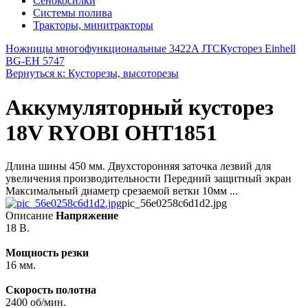
Сенокосилки
Системы полива
Тракторы, минитракторы
Ножницы многофункциональные 3422A JTC
Кусторез Einhell
BG-EH 5747
Вернуться к: Кусторезы, высоторезы
Аккумуляторный кусторез
18V RYOBI OHT1851
Длина шины 450 мм. Двухсторонняя заточка лезвий для
увеличения производительности Передний защитный экран
Максимальный диаметр срезаемой ветки 10мм ...
pic_56e0258c6d1d2.jpg
Описание
Напряжение
18 В.
Мощность резки
16 мм.
Скорость полотна
2400 об/мин.