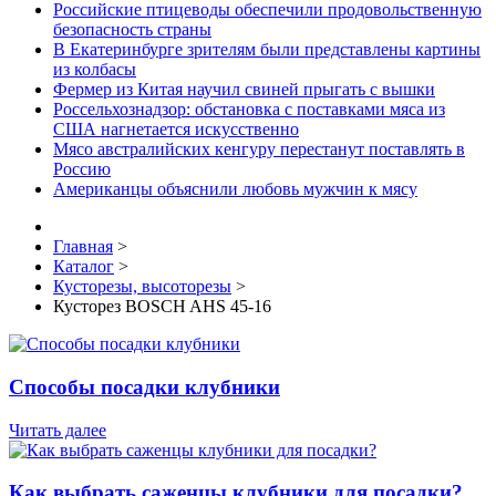
Российские птицеводы обеспечили продовольственную
безопасность страны
В Екатеринбурге зрителям были представлены картины
из колбасы
Фермер из Китая научил свиней прыгать с вышки
Россельхознадзор: обстановка с поставками мяса из
США нагнетается искусственно
Мясо австралийских кенгуру перестанут поставлять в
Россию
Американцы объяснили любовь мужчин к мясу
Главная
>
Каталог
>
Кусторезы, высоторезы
>
Кусторез BOSCH AHS 45-16
Способы посадки клубники
Читать далее
Как выбрать саженцы клубники для посадки?