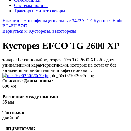
Сенокосилки
Системы полива
Тракторы, минитракторы
Ножницы многофункциональные 3422A JTC
Кусторез Einhell
BG-EH 5747
Вернуться к: Кусторезы, высоторезы
Кусторез EFCO TG 2600 XP
товара: Бензиновый кусторез Efco TG 2600 XP обладает
уникальными характеристиками, которые не оставят без
внимания ни любителя ни профессионала ...
pic_56e0250f20c7e.jpg
Описание
Длина шины:
600 мм
Растояние между ножами:
35 мм
Тип ножа:
двойной
Тип двигателя: