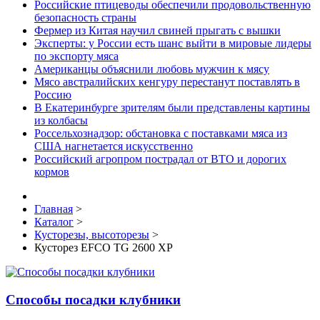
Российские птицеводы обеспечили продовольственную
безопасность страны
Фермер из Китая научил свиней прыгать с вышки
Эксперты: у России есть шанс выйти в мировые лидеры
по экспорту мяса
Американцы объяснили любовь мужчин к мясу
Мясо австралийских кенгуру перестанут поставлять в
Россию
В Екатеринбурге зрителям были представлены картины
из колбасы
Россельхознадзор: обстановка с поставками мяса из
США нагнетается искусственно
Российский агропром пострадал от ВТО и дорогих
кормов
Главная
>
Каталог
>
Кусторезы, высоторезы
>
Кусторез EFCO TG 2600 XP
Способы посадки клубники