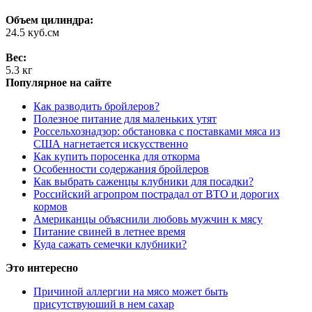
Объем цилиндра:
24.5 куб.см
Вес:
5.3 кг
Популярное на сайте
Как разводить бройлеров?
Полезное питание для маленьких утят
Россельхознадзор: обстановка с поставками мяса из
США нагнетается искусственно
Как купить поросенка для откорма
Особенности содержания бройлеров
Как выбрать саженцы клубники для посадки?
Российский агропром пострадал от ВТО и дорогих
кормов
Американцы объяснили любовь мужчин к мясу
Питание свиней в летнее время
Куда сажать семечки клубники?
Это интересно
Причиной аллергии на мясо может быть
присутствуюший в нем сахар