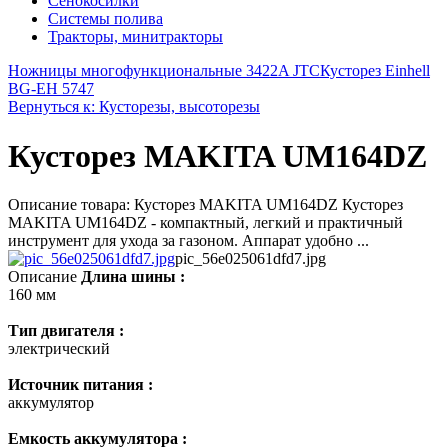
Сенокосилки
Системы полива
Тракторы, минитракторы
Ножницы многофункциональные 3422A JTC
Кусторез Einhell
BG-EH 5747
Вернуться к: Кусторезы, высоторезы
Кусторез MAKITA UM164DZ
Описание товара: Кусторез MAKITA UM164DZ Кусторез
MAKITA UM164DZ - компактный, легкий и практичный
инструмент для ухода за газоном. Аппарат удобно ...
pic_56e025061dfd7.jpg
Описание
Длина шины :
160 мм
Тип двигателя :
электрический
Источник питания :
аккумулятор
Емкость аккумулятора :