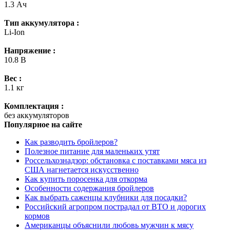
1.3 Ач
Тип аккумулятора :
Li-Ion
Напряжение :
10.8 В
Вес :
1.1 кг
Комплектация :
без аккумуляторов
Популярное на сайте
Как разводить бройлеров?
Полезное питание для маленьких утят
Россельхознадзор: обстановка с поставками мяса из
США нагнетается искусственно
Как купить поросенка для откорма
Особенности содержания бройлеров
Как выбрать саженцы клубники для посадки?
Российский агропром пострадал от ВТО и дорогих
кормов
Американцы объяснили любовь мужчин к мясу