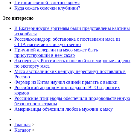
Питание свиней в летнее время
Куда сажать семечки клубники?
Это интересно
В Екатеринбурге зрителям были представлены картины
из колбасы
Россельхознадзор: обстановка с поставками мяса из
США нагнетается искусственно
Причиной аллергии на мясо может быть
присутствуюший в нем сахар
Эксперты: у России есть шанс выйти в мировые лидеры
по экспорту мяса
Мясо австралийских кенгуру перестанут поставлять в
Россию
Фермер из Китая научил свиней прыгать с вышки
Российский агропром пострадал от ВТО и дорогих
кормов
Российские птицеводы обеспечили продовольственную
безопасность страны
Американцы объяснили любовь мужчин к мясу
Главная
>
Каталог
>