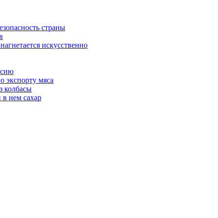
езопасность страны
в
 нагнетается искусственно
ссию
о экспорту мяса
з колбасы
 в нем сахар