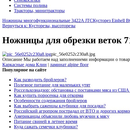
Сенокосилки
Системы полива
Тракторы, минитракторы
Ножницы многофункциональные 3422A JTC
Кусторез Einhell 
Вернуться к: Кусторезы, высоторезы
Ножницы для обрезки веток 
pic_56e0252c230a8.jpg
Описание
Мы работаем над заполнениеми информации о товар
Каркасные дома Клин
|
ламинат alpine floor
Популярное на сайте
Как разводить бройлеров?
Полезное питание для маленьких утят
Россельхознадзор: обстановка с поставками мяса из США
Как купить поросенка для откорма
Особенности содержания бройлеров
Как выбрать саженцы клубники для посадки?
Российский агропром пострадал от ВТО и дорогих кормо
Американцы объяснили любовь мужчин к мясу
Питание свиней в летнее время
Куда сажать семечки клубники?