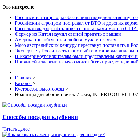
Это интересно
Российские птицеводы обеспечили продовольственную б
Российский агропром пострадал от ВТО и дорогих кормо
Россельхознадзор: обстановка с поставками мяса из США
Фермер из Китая научил свиней прыгать с вышки
Американцы объяснили любовь мужчин к мясу
Мясо австралийских кенгуру перестанут поставлять в Ро
Эксперты: у России есть шанс выйти в мировые лидеры п
В Екатеринбурге зрителям были представлены картины и
Причиной аллергии на мясо может быть присутствуюший
Главная
>
Каталог
>
Кусторезы, высоторезы
>
Ножницы для обрезки веток 712мм, INTERTOOL FT-1107
Способы посадки клубники
Читать далее