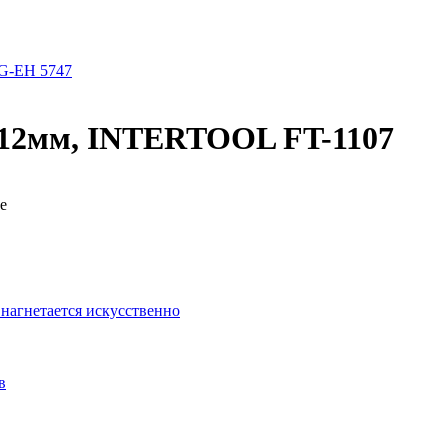
BG-EH 5747
712мм, INTERTOOL FT-1107
е
 нагнетается искусственно
в