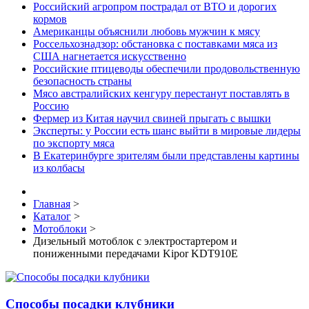
Российский агропром пострадал от ВТО и дорогих
кормов
Американцы объяснили любовь мужчин к мясу
Россельхознадзор: обстановка с поставками мяса из
США нагнетается искусственно
Российские птицеводы обеспечили продовольственную
безопасность страны
Мясо австралийских кенгуру перестанут поставлять в
Россию
Фермер из Китая научил свиней прыгать с вышки
Эксперты: у России есть шанс выйти в мировые лидеры
по экспорту мяса
В Екатеринбурге зрителям были представлены картины
из колбасы
Главная
>
Каталог
>
Мотоблоки
>
Дизельный мотоблок с электростартером и
пониженными передачами Kipor KDT910E
Способы посадки клубники