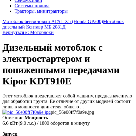
Сенокосилки
Системы полива
Тракторы, минитракторы
Мотоблок бензиновый АГАТ X5 (Honda GP200)
Мотоблок
дизельный Кентавр МБ 2081Д
Вернуться к: Мотоблоки
Дизельный мотоблок с
электростартером и
пониженными передачами
Kipor KDT910E
Этот мотоблок представляет собой машину, предназначенную
для обработки грунта. Ее отличие от других моделей состоит
лишь в мощности двигателя, общего ...
pic_56e00ff7f0a9e.jpg
Описание
Мощность
6.6 кВт.(9,0 л.с.) / 1800 оборотов в минуту
Запуск