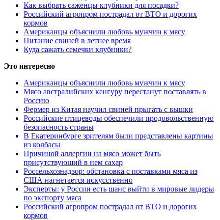
Как выбрать саженцы клубники для посадки?
Российский агропром пострадал от ВТО и дорогих
кормов
Американцы объяснили любовь мужчин к мясу
Питание свиней в летнее время
Куда сажать семечки клубники?
Это интересно
Американцы объяснили любовь мужчин к мясу
Мясо австралийских кенгуру перестанут поставлять в
Россию
Фермер из Китая научил свиней прыгать с вышки
Российские птицеводы обеспечили продовольственную
безопасность страны
В Екатеринбурге зрителям были представлены картины
из колбасы
Причиной аллергии на мясо может быть
присутствуюший в нем сахар
Россельхознадзор: обстановка с поставками мяса из
США нагнетается искусственно
Эксперты: у России есть шанс выйти в мировые лидеры
по экспорту мяса
Российский агропром пострадал от ВТО и дорогих
кормов